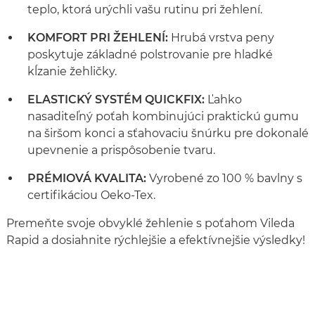
teplo, ktorá urýchli vašu rutinu pri žehlení.
KOMFORT PRI ŽEHLENÍ:
Hrubá vrstva peny
poskytuje základné polstrovanie pre hladké
kĺzanie žehličky.
ELASTICKÝ SYSTÉM QUICKFIX:
Ľahko
nasaditeľný poťah kombinujúci praktickú gumu
na širšom konci a sťahovaciu šnúrku pre dokonalé
upevnenie a prispôsobenie tvaru.
PRÉMIOVÁ KVALITA:
Vyrobené zo 100 % bavlny s
certifikáciou Oeko-Tex.
Premeňte svoje obvyklé žehlenie s poťahom Vileda
Rapid a dosiahnite rýchlejšie a efektívnejšie výsledky!