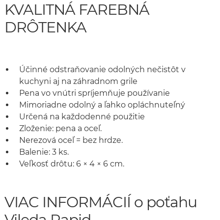
KVALITNÁ FAREBNÁ
DRÔTENKA
Účinné odstraňovanie odolných nečistôt v
kuchyni aj na záhradnom grile
Pena vo vnútri spríjemňuje používanie
Mimoriadne odolný a ľahko opláchnuteľný
Určená na každodenné použitie
Zloženie: pena a oceľ.
Nerezová oceľ = bez hrdze.
Balenie: 3 ks.
Veľkosť drôtu: 6 × 4 × 6 cm.
VIAC INFORMÁCIÍ o poťahu
Vileda Rapid