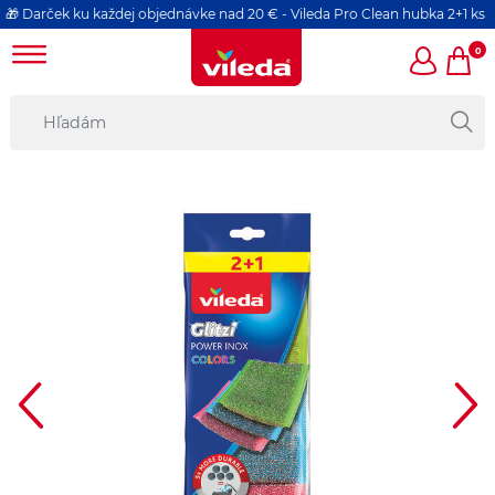
 Darček ku každej objednávke nad 20 € - Vileda Pro Clean hubka 2+1 ks
0