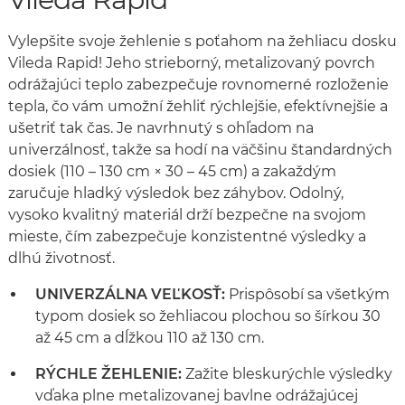
Vylepšite svoje žehlenie s poťahom na žehliacu dosku
Vileda Rapid! Jeho strieborný, metalizovaný povrch
odrážajúci teplo zabezpečuje rovnomerné rozloženie
tepla, čo vám umožní žehliť rýchlejšie, efektívnejšie a
ušetriť tak čas. Je navrhnutý s ohľadom na
univerzálnosť, takže sa hodí na väčšinu štandardných
dosiek (110 – 130 cm × 30 – 45 cm) a zakaždým
zaručuje hladký výsledok bez záhybov. Odolný,
vysoko kvalitný materiál drží bezpečne na svojom
mieste, čím zabezpečuje konzistentné výsledky a
dlhú životnosť.
UNIVERZÁLNA VEĽKOSŤ:
Prispôsobí sa všetkým
typom dosiek so žehliacou plochou so šírkou 30
až 45 cm a dĺžkou 110 až 130 cm.
RÝCHLE ŽEHLENIE:
Zažite bleskurýchle výsledky
vďaka plne metalizovanej bavlne odrážajúcej