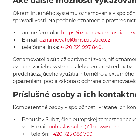
Aké ďalšie možnosti vykazova
Okrem interného systému oznamovania v spoločnos
spravodlivosti. Na podanie oznámenia prostrední
online formulár:
https://oznamovatel.justice.cz
E-mail:
oznamovatel@msp.justice.cz
telefónna linka:
+420 221 997 840.
Oznamovatelia sú tiež oprávnení zverejniť oznáme
oznamovacieho systému alebo len prostredníctvom
predchádzajúceho využitia interného a externéh
opatreniami podľa zákona o ochrane oznamovateľo
Príslušné osoby a ich kontaktn
Kompetentné osoby v spoločnosti, vrátane ich kon
Bohuslav Šubrt, člen európskej zamestnanecke
E-mail:
bohuslav.subrt@fhp-ww.com
telefón:
+420 725 083 760