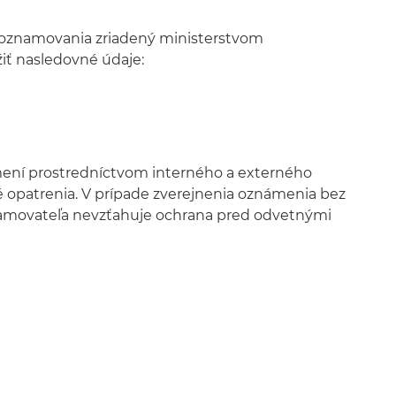
 oznamovania zriadený ministerstvom
ť nasledovné údaje:
mení prostredníctvom interného a externého
opatrenia. V prípade zverejnenia oznámenia bez
namovateľa nevzťahuje ochrana pred odvetnými