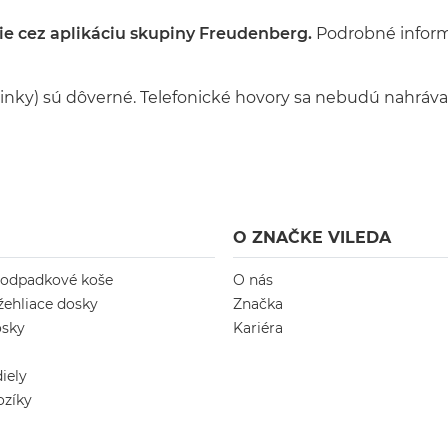
e cez aplikáciu skupiny Freudenberg.
Podrobné informá
inky) sú dôverné. Telefonické hovory sa nebudú nahrávať
O ZNAČKE VILEDA
 odpadkové koše
O nás
žehliace dosky
Značka
osky
Kariéra
iely
ozíky