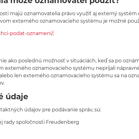
nia môže oznamovateľ použiť?
ti majú oznamovatelia právo využiť aj externý systém
ctvom externého oznamovacieho systému je možné použi
/chci-podat-oznameni/;
nie ako poslednú možnosť v situáciách, keď sa po ozná
 externého oznamovacieho systému neprijali nápravné 
o alebo len externého oznamovacieho systému sa na oz
v.
é údaje
taktných údajov pre podávanie správ, sú:
j rady spoločnosti Freudenberg