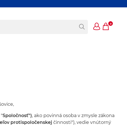
0
šovice,
 "
Spoločnosť")
, ako povinná osoba v zmysle zákona
ľov protispoločenskej
činnosti"), vedie vnútorný