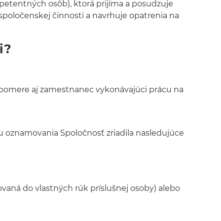
etentných osôb), ktorá prijíma a posudzuje
ločenskej činnosti a navrhuje opatrenia na
i?
 pomere aj zamestnanec vykonávajúci prácu na
u oznamovania Spoločnosť zriadila nasledujúce
vaná do vlastných rúk príslušnej osoby) alebo