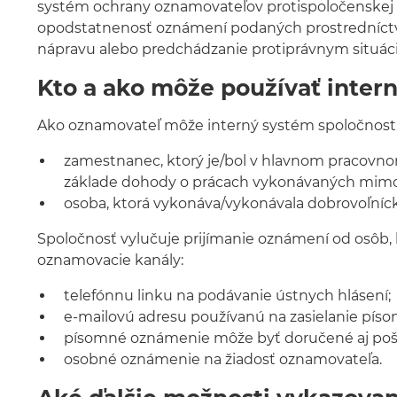
systém ochrany oznamovateľov protispoločenskej č
opodstatnenosť oznámení podaných prostredníctv
nápravu alebo predchádzanie protiprávnym situác
Kto a ako môže používať inter
Ako oznamovateľ môže interný systém spoločnosti
zamestnanec, ktorý je/bol v hlavnom pracovno
základe dohody o prácach vykonávaných mim
osoba, ktorá vykonáva/vykonávala dobrovoľníck
Spoločnosť vylučuje prijímanie oznámení od osôb,
oznamovacie kanály:
telefónnu linku na podávanie ústnych hlásení;
e-mailovú adresu používanú na zasielanie pí
písomné oznámenie môže byť doručené aj poštou
osobné oznámenie na žiadosť oznamovateľa.