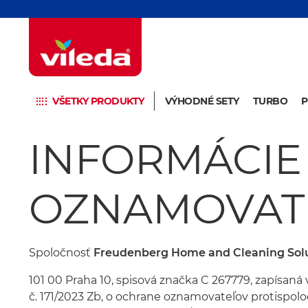
VŠETKY PRODUKTY
VÝHODNÉ SETY
TURBO
INFORMÁCIE
OZNAMOVAT
Spoločnosť
F
reudenberg
H
o
me
and
Cleaning
Sol
101 00 Praha 10, spisová značka C 267779, zapísaná
č. 171/2023 Zb, o ochrane oznamovateľov protispoloč