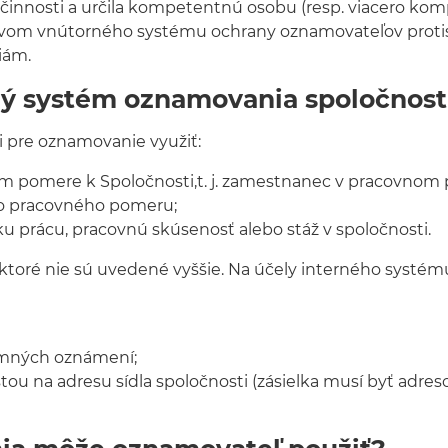
innosti a určila kompetentnú osobu (resp. viacero komp
om vnútorného systému ochrany oznamovateľov protispo
iám.
ný systém oznamovania spoločnost
 pre oznamovanie využiť:
m pomere k Spoločnosti,t. j. zamestnanec v pracovnom
o pracovného pomeru;
u prácu, pracovnú skúsenosť alebo stáž v spoločnosti.
 ktoré nie sú uvedené vyššie. Na účely interného systém
somných oznámení;
 na adresu sídla spoločnosti (zásielka musí byť adreso