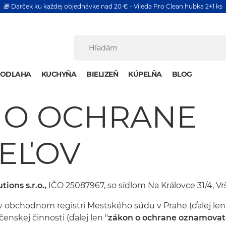
🎁 Darček ku každej objednávke nad 20 € - Vileda Pro Clean hubka 2+1 ks
PODLAHA
KUCHYŇA
BIELIZEŇ
KÚPELŇA
BLOG
 O OCHRANE
EĽOV
utions
s.r.o.,
IČO 25087967, so sídlom Na Královce 31/4, Vr
 v obchodnom registri Mestského súdu v Prahe (ďalej len
enskej činnosti (ďalej len "
zákon o ochrane oznamovate