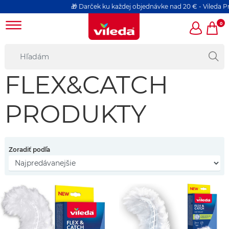
🎁 Darček ku každej objednávke nad 20 € - Vileda Pro 
0
FLEX&CATCH
PRODUKTY
Zoradiť podľa