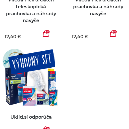
teleskopická
prachovka a náhrady
prachovka a náhrady
navyše
navyše
12,40 €
12,40 €
VÝHODNÝ SET
Uklid.si odporúča