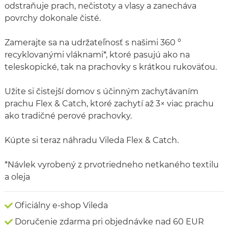
odstraňuje prach, nečistoty a vlasy a zanecháva
povrchy dokonale čisté.
Zamerajte sa na udržateľnosť s našimi 360 º
recyklovanými vláknami*, ktoré pasujú ako na
teleskopické, tak na prachovky s krátkou rukoväťou.
Užite si čistejší domov s účinným zachytávaním
prachu Flex & Catch, ktoré zachytí až 3× viac prachu
ako tradičné perové prachovky.
Kúpte si teraz náhradu Vileda Flex & Catch.
*Návlek vyrobený z prvotriedneho netkaného textilu
a oleja
Oficiálny e-shop Vileda
Doručenie zdarma pri objednávke nad 60 EUR