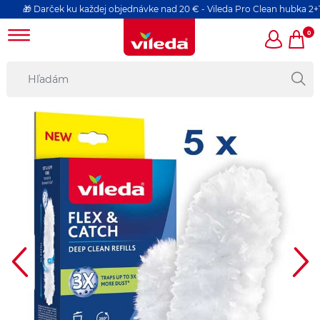
arček ku každej objednávke nad 20 € - Vileda Pro Clean hubka 2+1 ks
0