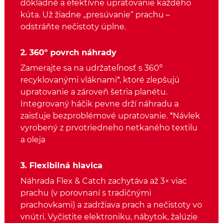
dôkladné a efektívne upratovanie každého
kúta. Už žiadne „presúvanie“ prachu –
odstráňte nečistoty úplne.
2. 360º povrch náhrady
Zamerajte sa na udržateľnosť s 360º
recyklovanými vláknami*, ktoré zlepšujú
upratovanie a zároveň šetria planétu.
Integrovaný háčik pevne drží náhradu a
zaisťuje bezproblémové upratovanie. *Návlek
vyrobený z prvotriedneho netkaného textilu
a oleja
3. Flexibilná hlavica
Náhrada Flex & Catch zachytáva až 3× viac
prachu (v porovnaní s tradičnými
prachovkami) a zadržiava prach a nečistoty vo
vnútri. Vyčistite elektroniku, nábytok, žalúzie