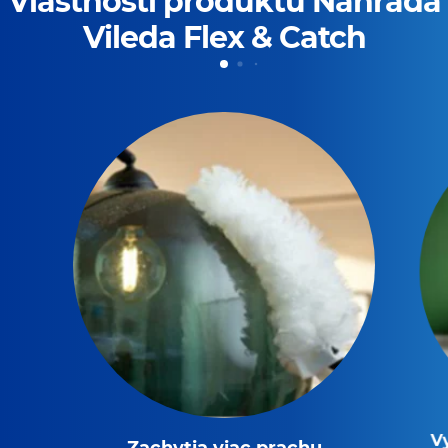
Vlastnosti produktu Náhrada
Vileda Flex & Catch
V