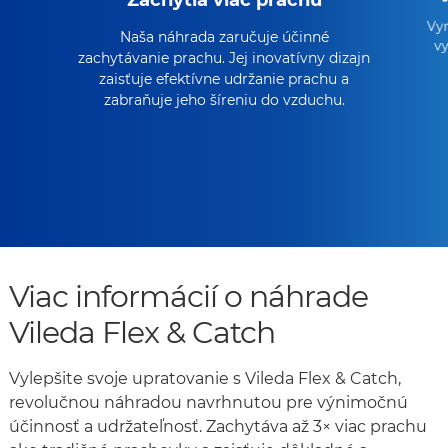
Zachytia viac prachu
Vyn
Naša náhrada zaručuje účinné
vy
zachytávanie prachu. Jej inovatívny dizajn
zaisťuje efektívne udržanie prachu a
zabraňuje jeho šíreniu do vzduchu.
Viac informácií o náhrade
Vileda Flex & Catch
Vylepšite svoje upratovanie s Vileda Flex & Catch,
revolučnou náhradou navrhnutou pre výnimočnú
účinnosť a udržateľnosť. Zachytáva až 3× viac prachu