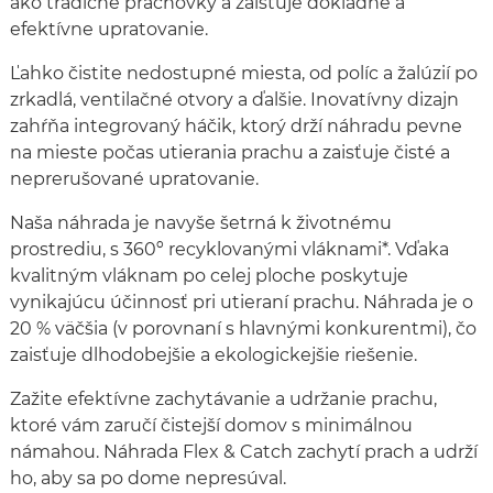
ako tradičné prachovky a zaisťuje dôkladné a
efektívne upratovanie.
Ľahko čistite nedostupné miesta, od políc a žalúzií po
zrkadlá, ventilačné otvory a ďalšie. Inovatívny dizajn
zahŕňa integrovaný háčik, ktorý drží náhradu pevne
na mieste počas utierania prachu a zaisťuje čisté a
neprerušované upratovanie.
Naša náhrada je navyše šetrná k životnému
prostrediu, s 360º recyklovanými vláknami*. Vďaka
kvalitným vláknam po celej ploche poskytuje
vynikajúcu účinnosť pri utieraní prachu. Náhrada je o
20 % väčšia (v porovnaní s hlavnými konkurentmi), čo
zaisťuje dlhodobejšie a ekologickejšie riešenie.
Zažite efektívne zachytávanie a udržanie prachu,
ktoré vám zaručí čistejší domov s minimálnou
námahou. Náhrada Flex & Catch zachytí prach a udrží
ho, aby sa po dome nepresúval.