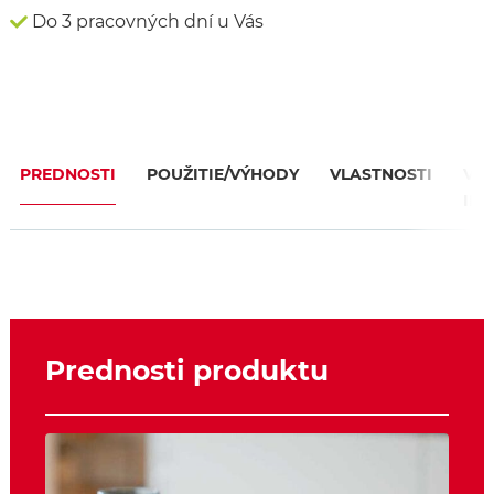
Do 3 pracovných dní u Vás
PREDNOSTI
POUŽITIE/VÝHODY
VLASTNOSTI
VIA
INF
Prednosti produktu