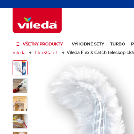
VŠETKY PRODUKTY
VÝHODNÉ SETY
TURBO
Vileda
Flex&Catch
Vileda Flex & Catch teleskopick