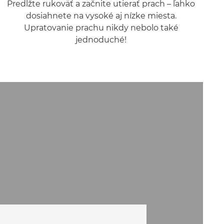
Predĺžte rukoväť a začnite utierať prach – ľahko
dosiahnete na vysoké aj nízke miesta.
Upratovanie prachu nikdy nebolo také
jednoduché!