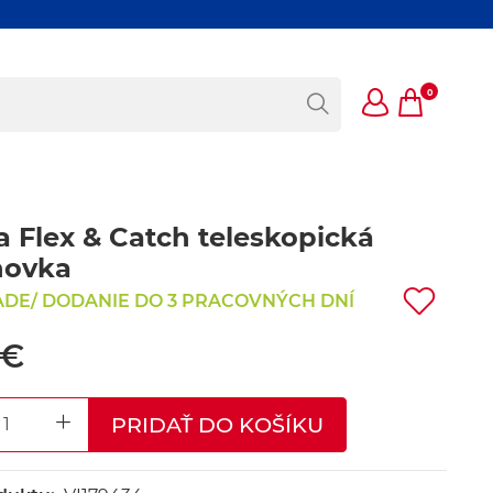
0
a Flex & Catch teleskopická
hovka
ADE/ DODANIE DO 3 PRACOVNÝCH DNÍ
 €
PRIDAŤ DO KOŠÍKU
REASE QUANTITY
INCREASE QUANTITY