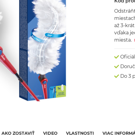
Kód pro
Odstráňt
miestach
až 3-krá
vďaka je
miesta.
Oficiá
Doruč
Do 3 
AKO ZOSTAVIŤ
VIDEO
VLASTNOSTI
VIAC INFORMÁ