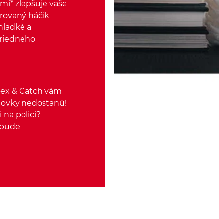
mi* zlepšuje vaše
grovaný háčik
hladké a
triedneho
Flex & Catch vám
hovky nedostanú!
 na polici?
ebude