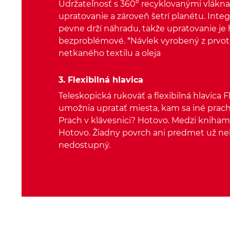
Udržateľnosť s 360º recyklovanými vlákna
upratovanie a zároveň šetrí planétu. Inte
pevne drží náhradu, takže upratovanie je 
bezproblémové. *Návlek vyrobený z prvo
netkaného textilu a oleja
3. Flexibilná hlavica
Teleskopická rukoväť a flexibilná hlavica 
umožnia upratať miesta, kam sa iné prac
Prach v klávesnici? Hotovo. Medzi knihami
Hotovo. Žiadny povrch ani predmet už n
nedostupný.