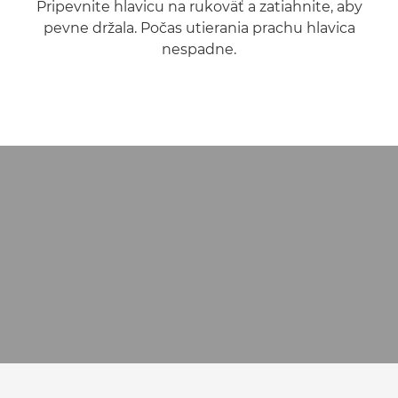
Pripevnite hlavicu na rukoväť a zatiahnite, aby
pevne držala. Počas utierania prachu hlavica
nespadne.