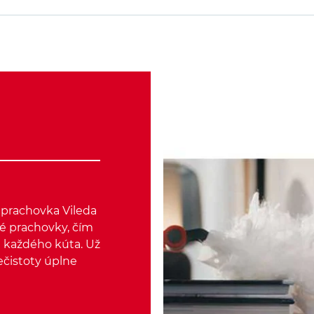
prachovka Vileda
né prachovky, čím
e každého kúta. Už
ečistoty úplne