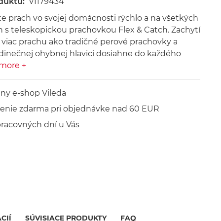
duktu:
VI179434
e prach vo svojej domácnosti rýchlo a na všetkých
 s teleskopickou prachovkou Flex & Catch. Zachytí
t viac prachu ako tradičné perové prachovky a
dinečnej ohybnej hlavici dosiahne do každého
more +
lny e-shop Vileda
enie zdarma pri objednávke nad 60 EUR
pracovných dní u Vás
CIÍ
SÚVISIACE PRODUKTY
FAQ