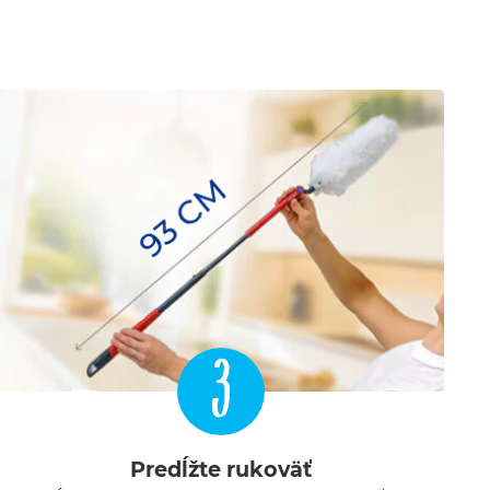
3
Predĺžte rukoväť