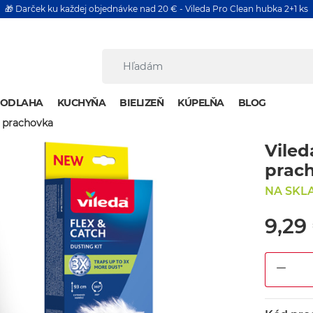
🎁 Darček ku každej objednávke nad 20 € - Vileda Pro Clean hubka 2+1 ks
PODLAHA
KUCHYŇA
BIELIZEŇ
KÚPELŇA
BLOG
á prachovka
Viled
prac
NA SKL
9,29
DEC