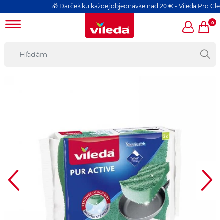
🎁 Darček ku každej objednávke nad 20 € - Vileda Pro Clean 
0