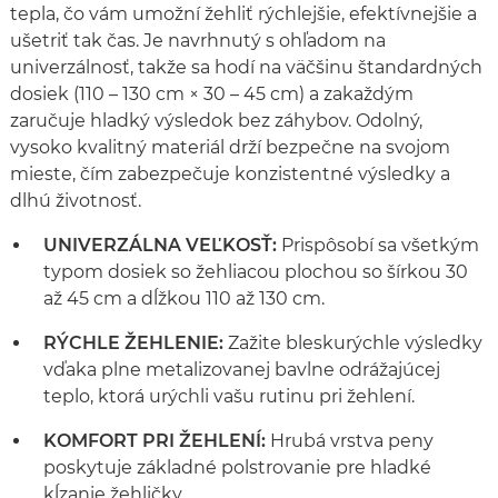
tepla, čo vám umožní žehliť rýchlejšie, efektívnejšie a
ušetriť tak čas. Je navrhnutý s ohľadom na
univerzálnosť, takže sa hodí na väčšinu štandardných
dosiek (110 – 130 cm × 30 – 45 cm) a zakaždým
zaručuje hladký výsledok bez záhybov. Odolný,
vysoko kvalitný materiál drží bezpečne na svojom
mieste, čím zabezpečuje konzistentné výsledky a
dlhú životnosť.
UNIVERZÁLNA VEĽKOSŤ:
Prispôsobí sa všetkým
typom dosiek so žehliacou plochou so šírkou 30
až 45 cm a dĺžkou 110 až 130 cm.
RÝCHLE ŽEHLENIE:
Zažite bleskurýchle výsledky
vďaka plne metalizovanej bavlne odrážajúcej
teplo, ktorá urýchli vašu rutinu pri žehlení.
KOMFORT PRI ŽEHLENÍ:
Hrubá vrstva peny
poskytuje základné polstrovanie pre hladké
kĺzanie žehličky.