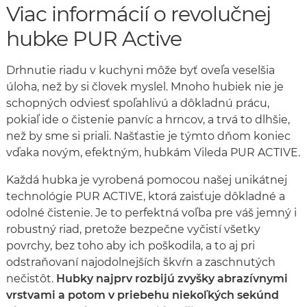
Viac informácií o revolučnej
hubke PUR Active
Drhnutie riadu v kuchyni môže byť oveľa veselšia
úloha, než by si človek myslel. Mnoho hubiek nie je
schopných odviesť spoľahlivú a dôkladnú prácu,
pokiaľ ide o čistenie panvíc a hrncov, a trvá to dlhšie,
než by sme si priali. Našťastie je týmto dňom koniec
vďaka novým, efektným, hubkám Vileda PUR ACTIVE.
Každá hubka je vyrobená pomocou našej unikátnej
technológie PUR ACTIVE, ktorá zaisťuje dôkladné a
odolné čistenie. Je to perfektná voľba pre váš jemný i
robustný riad, pretože bezpečne vyčistí všetky
povrchy, bez toho aby ich poškodila, a to aj pri
odstraňovaní najodolnejších škvŕn a zaschnutých
nečistôt.
Hubky najprv rozbijú zvyšky abrazívnymi
vrstvami a potom v priebehu niekoľkých sekúnd