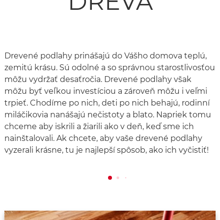
DREVA
Drevené podlahy prinášajú do Vášho domova teplú,
zemitú krásu. Sú odolné a so správnou starostlivosťou
môžu vydržať desaťročia. Drevené podlahy však
môžu byť veľkou investíciou a zároveň môžu i veľmi
trpieť. Chodíme po nich, deti po nich behajú, rodinní
miláčikovia nanášajú nečistoty a blato. Napriek tomu
chceme aby iskrili a žiarili ako v deň, keď sme ich
nainštalovali. Ak chcete, aby vaše drevené podlahy
vyzerali krásne, tu je najlepší spôsob, ako ich vyčistiť!