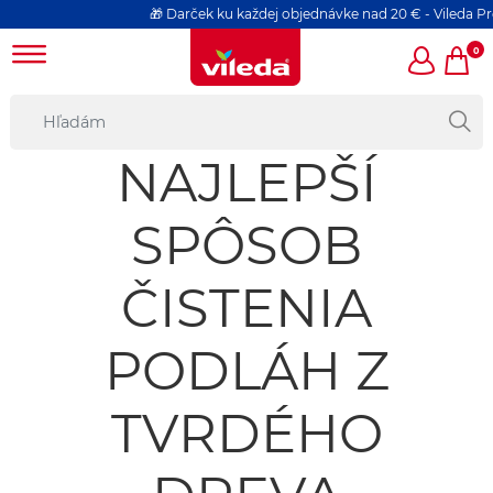
🎁 Darček ku každej objednávke nad 20 € - Vileda Pro
0
NAJLEPŠÍ
SPÔSOB
ČISTENIA
PODLÁH Z
TVRDÉHO