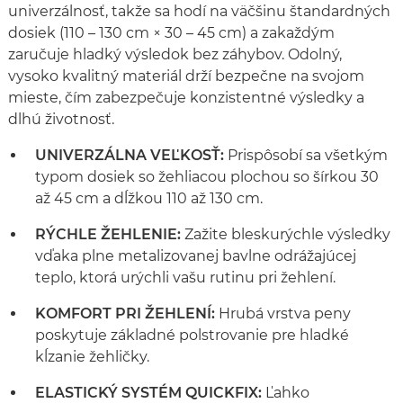
univerzálnosť, takže sa hodí na väčšinu štandardných
dosiek (110 – 130 cm × 30 – 45 cm) a zakaždým
zaručuje hladký výsledok bez záhybov. Odolný,
vysoko kvalitný materiál drží bezpečne na svojom
mieste, čím zabezpečuje konzistentné výsledky a
dlhú životnosť.
UNIVERZÁLNA VEĽKOSŤ:
Prispôsobí sa všetkým
typom dosiek so žehliacou plochou so šírkou 30
až 45 cm a dĺžkou 110 až 130 cm.
RÝCHLE ŽEHLENIE:
Zažite bleskurýchle výsledky
vďaka plne metalizovanej bavlne odrážajúcej
teplo, ktorá urýchli vašu rutinu pri žehlení.
KOMFORT PRI ŽEHLENÍ:
Hrubá vrstva peny
poskytuje základné polstrovanie pre hladké
kĺzanie žehličky.
ELASTICKÝ SYSTÉM QUICKFIX:
Ľahko