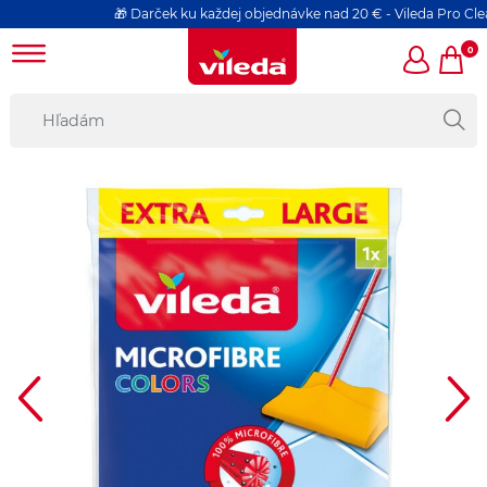
🎁 Darček ku každej objednávke nad 20 € - Vileda Pro Clean h
0