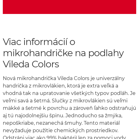
Viac informácií o
mikrohandričke na podlahy
Vileda Colors
Nová mikrohandrička Vileda Colors je univerzálny
handrička z mikrovlákien, ktorá je extra veľká a
vhodná tak na upratovanie všetkých typov podláh. Je
veľmi savá a šetrná. Slučky z mikrovlákien sú veľmi
mäkké a šetrné k povrchu a zároveň ľahko odstraňujú
aj tú najodolnejšiu špinu. Jednoducho sa žmýka,
nepoškriabe, nezanechá šmuhy. Tento materiál
nevyžaduje použitie chemických prostriedkov.
Odstráni viac ako 99% baktérií len za pomoci vody.