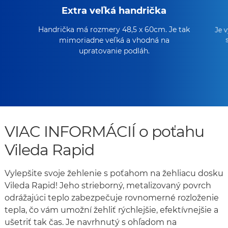
Extra veľká handrička
Handrička má rozmery 48,5 x 60cm. Je tak
Je v
mimoriadne veľká a vhodná na
upratovanie podláh.
VIAC INFORMÁCIÍ o poťahu
Vileda Rapid
Vylepšite svoje žehlenie s poťahom na žehliacu dosku
Vileda Rapid! Jeho strieborný, metalizovaný povrch
odrážajúci teplo zabezpečuje rovnomerné rozloženie
tepla, čo vám umožní žehliť rýchlejšie, efektívnejšie a
ušetriť tak čas. Je navrhnutý s ohľadom na