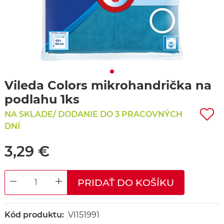
Vileda Colors mikrohandrička na
podlahu 1ks
NA SKLADE/ DODANIE DO 3 PRACOVNÝCH
DNÍ
3,29 €
PRIDAŤ DO KOŠÍKU
DECREASE QUANTITY
INCREASE QUANTITY
Kód produktu:
VI151991