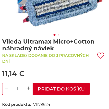
Vileda Ultramax Micro+Cotton
náhradný návlek
NA SKLADE/ DODANIE DO 3 PRACOVNÝCH
DNÍ
11,14 €
PRIDAŤ DO KOŠÍKU
DECREASE QUANTITY
INCREASE QUANTITY
Kód produktu:
VI179624