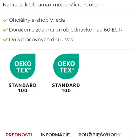
Náhrada k Ultramax mopu Micro+Cotton.
Oficiálny e-shop Vileda
Doručenie zdarma pri objednávke nad 60 EUR
Do 3 pracovných dní u Vás
PREDNOSTI
INFORMÁCIE
POUŽITIE/VÝHODY
DE