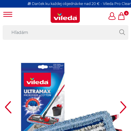
🎁 Darček ku každej objednávke nad 20 € - Vileda Pro Clean hub
0