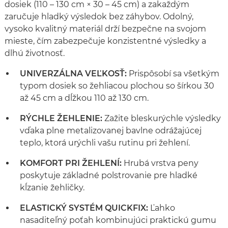
dosiek (110 – 130 cm × 30 – 45 cm) a zakaždým
zaručuje hladký výsledok bez záhybov. Odolný,
vysoko kvalitný materiál drží bezpečne na svojom
mieste, čím zabezpečuje konzistentné výsledky a
dlhú životnosť.
UNIVERZÁLNA VEĽKOSŤ:
Prispôsobí sa všetkým
typom dosiek so žehliacou plochou so šírkou 30
až 45 cm a dĺžkou 110 až 130 cm.
RÝCHLE ŽEHLENIE:
Zažite bleskurýchle výsledky
vďaka plne metalizovanej bavlne odrážajúcej
teplo, ktorá urýchli vašu rutinu pri žehlení.
KOMFORT PRI ŽEHLENÍ:
Hrubá vrstva peny
poskytuje základné polstrovanie pre hladké
kĺzanie žehličky.
ELASTICKÝ SYSTÉM QUICKFIX:
Ľahko
nasaditeľný poťah kombinujúci praktickú gumu