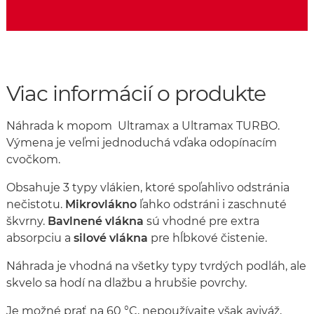
Viac informácií o produkte
Náhrada k mopom Ultramax a Ultramax TURBO.
Výmena je veľmi jednoduchá vďaka odopínacím
cvočkom.
Obsahuje 3 typy vlákien, ktoré spoľahlivo odstránia
nečistotu.
Mikrovlákno
ľahko odstráni i zaschnuté
škvrny.
Bavlnené vlákna
sú vhodné pre extra
absorpciu a
silové vlákna
pre hĺbkové čistenie.
Náhrada je vhodná na všetky typy tvrdých podláh, ale
skvelo sa hodí na dlažbu a hrubšie povrchy.
Je možné prať na 60 °C, nepoužívajte však aviváž,