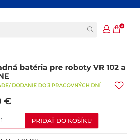
0
dná batéria pre roboty VR 102 a
NE
ADE/ DODANIE DO 3 PRACOVNÝCH DNÍ
0 €
PRIDAŤ DO KOŠÍKU
REASE QUANTITY
INCREASE QUANTITY