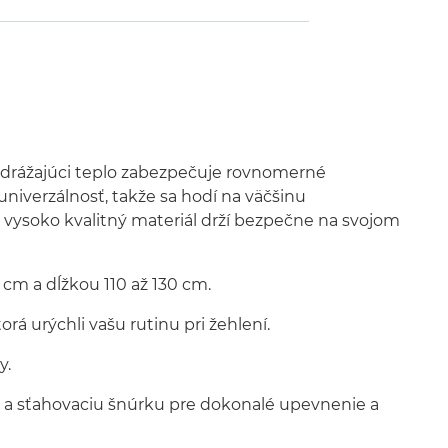
 odrážajúci teplo zabezpečuje rovnomerné
 univerzálnosť, takže sa hodí na väčšinu
 vysoko kvalitný materiál drží bezpečne na svojom
cm a dĺžkou 110 až 130 cm.
rá urýchli vašu rutinu pri žehlení.
y.
 a sťahovaciu šnúrku pre dokonalé upevnenie a