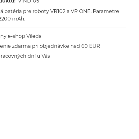
duktu:
VIND105
 batéria pre roboty VR102 a VR ONE. Parametre
 2200 mAh.
lny e-shop Vileda
enie zdarma pri objednávke nad 60 EUR
pracovných dní u Vás