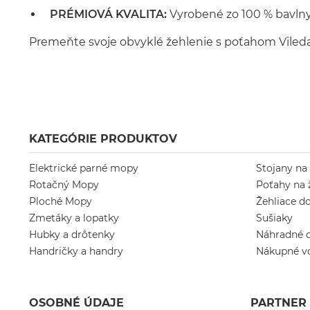
PRÉMIOVÁ KVALITA:
Vyrobené zo 100 % bavlny 
Premeňte svoje obvyklé žehlenie s poťahom Vileda R
KATEGÓRIE PRODUKTOV
Elektrické parné mopy
Stojany na
Rotačný Mopy
Poťahy na 
Ploché Mopy
Žehliace d
Zmetáky a lopatky
Sušiaky
Hubky a drôtenky
Náhradné d
Handričky a handry
Nákupné v
OSOBNÉ ÚDAJE
PARTNER