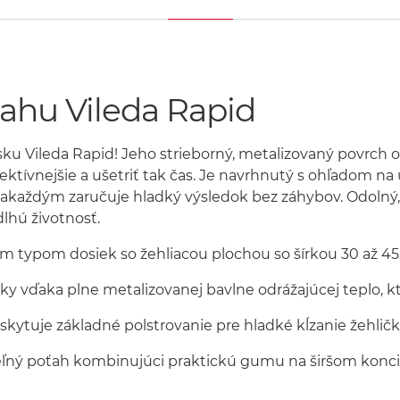
ahu Vileda Rapid
sku Vileda Rapid! Jeho strieborný, metalizovaný povrch
fektívnejšie a ušetriť tak čas. Je navrhnutý s ohľadom na
 zakaždým zaručuje hladký výsledok bez záhybov. Odolný,
lhú životnosť.
m typom dosiek so žehliacou plochou so šírkou 30 až 45 
y vďaka plne metalizovanej bavlne odrážajúcej teplo, kto
kytuje základné polstrovanie pre hladké kĺzanie žehličk
ľný poťah kombinujúci praktickú gumu na širšom konci