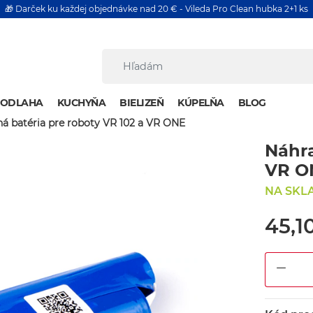
🎁 Darček ku každej objednávke nad 20 € - Vileda Pro Clean hubka 2+1 ks
PODLAHA
KUCHYŇA
BIELIZEŇ
KÚPELŇA
BLOG
á batéria pre roboty VR 102 a VR ONE
Náhra
VR O
NA SKL
45,1
DEC