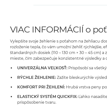
VIAC INFORMÁCIÍ o poť
Vylepšite svoje žehlenie s poťahom na žehliacu do
rozloženie tepla, čo vám umožní žehliť rýchlejšie, e
štandardných dosiek (110 – 130 cm × 30 – 45 cm) a
mieste, čím zabezpečuje konzistentné výsledky a d
UNIVERZÁLNA VEĽKOSŤ:
Prispôsobí sa všetký
RÝCHLE ŽEHLENIE:
Zažite bleskurýchle výsledk
KOMFORT PRI ŽEHLENÍ:
Hrubá vrstva peny pos
ELASTICKÝ SYSTÉM QUICKFIX:
Ľahko nasadite
prispôsobenie tvaru.