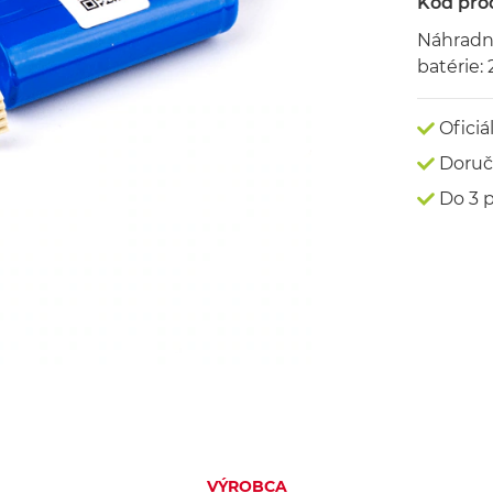
Kód pro
Náhradná
batérie:
Oficiá
Doruč
Do 3 
VÝROBCA