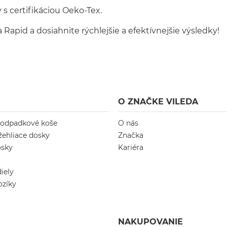
s certifikáciou Oeko-Tex.
apid a dosiahnite rýchlejšie a efektívnejšie výsledky!
O ZNAČKE VILEDA
 odpadkové koše
O nás
žehliace dosky
Značka
osky
Kariéra
iely
ozíky
NAKUPOVANIE