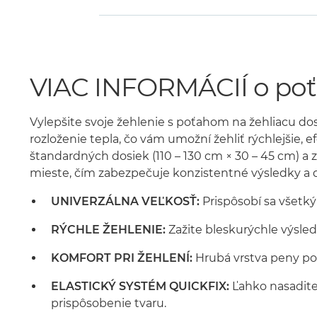
VIAC INFORMÁCIÍ o poť
Vylepšite svoje žehlenie s poťahom na žehliacu do
rozloženie tepla, čo vám umožní žehliť rýchlejšie, e
štandardných dosiek (110 – 130 cm × 30 – 45 cm) a
mieste, čím zabezpečuje konzistentné výsledky a d
UNIVERZÁLNA VEĽKOSŤ:
Prispôsobí sa všetký
RÝCHLE ŽEHLENIE:
Zažite bleskurýchle výsledk
KOMFORT PRI ŽEHLENÍ:
Hrubá vrstva peny pos
ELASTICKÝ SYSTÉM QUICKFIX:
Ľahko nasadite
prispôsobenie tvaru.