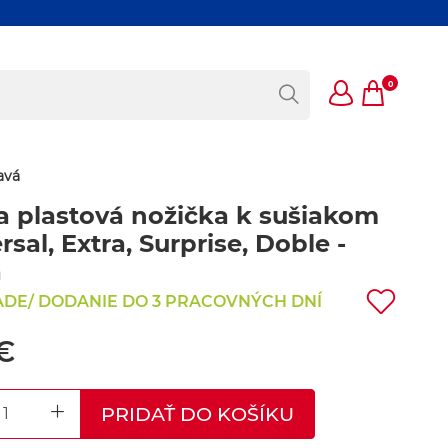
0
avá
a plastová nožička k sušiakom
rsal, Extra, Surprise, Doble -
á
ADE/ DODANIE DO 3 PRACOVNÝCH DNÍ
 €
PRIDAŤ DO KOŠÍKU
REASE QUANTITY
INCREASE QUANTITY