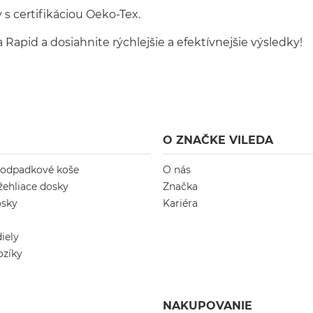
s certifikáciou Oeko-Tex.
apid a dosiahnite rýchlejšie a efektívnejšie výsledky!
O ZNAČKE VILEDA
 odpadkové koše
O nás
žehliace dosky
Značka
osky
Kariéra
iely
ozíky
NAKUPOVANIE