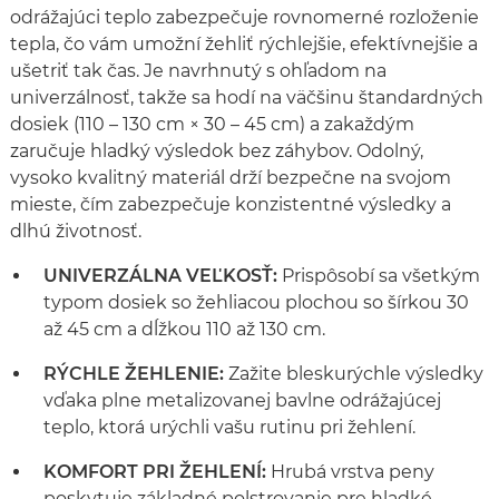
odrážajúci teplo zabezpečuje rovnomerné rozloženie
tepla, čo vám umožní žehliť rýchlejšie, efektívnejšie a
ušetriť tak čas. Je navrhnutý s ohľadom na
univerzálnosť, takže sa hodí na väčšinu štandardných
dosiek (110 – 130 cm × 30 – 45 cm) a zakaždým
zaručuje hladký výsledok bez záhybov. Odolný,
vysoko kvalitný materiál drží bezpečne na svojom
mieste, čím zabezpečuje konzistentné výsledky a
dlhú životnosť.
UNIVERZÁLNA VEĽKOSŤ:
Prispôsobí sa všetkým
typom dosiek so žehliacou plochou so šírkou 30
až 45 cm a dĺžkou 110 až 130 cm.
RÝCHLE ŽEHLENIE:
Zažite bleskurýchle výsledky
vďaka plne metalizovanej bavlne odrážajúcej
teplo, ktorá urýchli vašu rutinu pri žehlení.
KOMFORT PRI ŽEHLENÍ:
Hrubá vrstva peny
poskytuje základné polstrovanie pre hladké