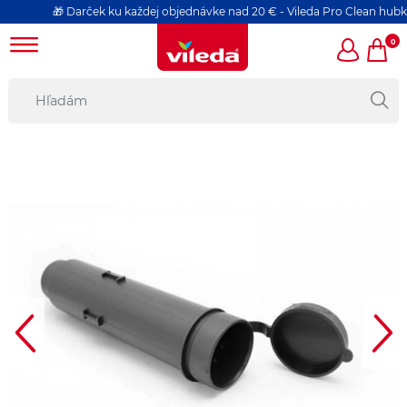
🎁 Darček ku každej objednávke nad 20 € - Vileda Pro Clean hubka 
0