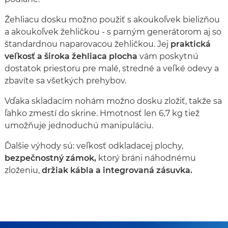
Žehliacu dosku možno použiť s akoukoľvek bielizňou
a akoukoľvek žehličkou - s parným generátorom aj so
štandardnou naparovacou žehličkou. Jej
praktická
veľkosť a široka žehliaca plocha
vám poskytnú
dostatok priestoru pre malé, stredné a veľké odevy a
zbavíte sa všetkých prehybov.
Vďaka skladacím nohám možno dosku zložiť, takže sa
ľahko zmestí do skrine. Hmotnosť len 6,7 kg tiež
umožňuje jednoduchú manipuláciu.
Ďalšie výhody sú: veľkosť odkladacej plochy,
bezpečnostný zámok,
ktorý bráni náhodnému
zloženiu,
držiak kábla a integrovaná zásuvka.