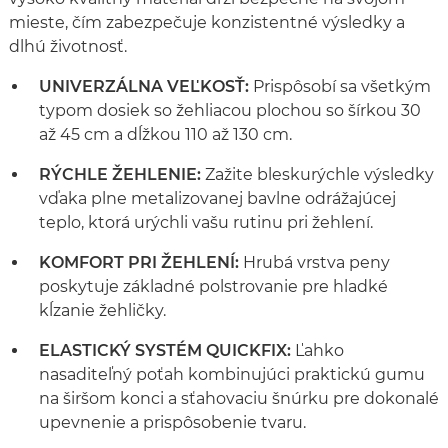
mieste, čím zabezpečuje konzistentné výsledky a
dlhú životnosť.
UNIVERZÁLNA VEĽKOSŤ:
Prispôsobí sa všetkým
typom dosiek so žehliacou plochou so šírkou 30
až 45 cm a dĺžkou 110 až 130 cm.
RÝCHLE ŽEHLENIE:
Zažite bleskurýchle výsledky
vďaka plne metalizovanej bavlne odrážajúcej
teplo, ktorá urýchli vašu rutinu pri žehlení.
KOMFORT PRI ŽEHLENÍ:
Hrubá vrstva peny
poskytuje základné polstrovanie pre hladké
kĺzanie žehličky.
ELASTICKÝ SYSTÉM QUICKFIX:
Ľahko
nasaditeľný poťah kombinujúci praktickú gumu
na širšom konci a sťahovaciu šnúrku pre dokonalé
upevnenie a prispôsobenie tvaru.