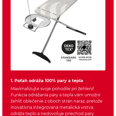
1. Poťah odráža 100% pary a tepla
Maximalizujte svoje pohodlie pri žehlení!
Funkcia odrážania pary a tepla vám umožní
žehliť oblečenie z oboch strán naraz, pretože
inovatívna integrovaná metalická vrstva
odráža teplo a nedovoľuje priechod pary.