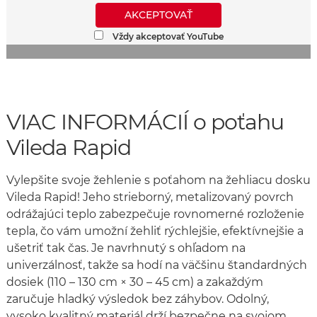
AKCEPTOVAŤ
Vždy akceptovať YouTube
VIAC INFORMÁCIÍ o poťahu
Vileda Rapid
Vylepšite svoje žehlenie s poťahom na žehliacu dosku
Vileda Rapid! Jeho strieborný, metalizovaný povrch
odrážajúci teplo zabezpečuje rovnomerné rozloženie
tepla, čo vám umožní žehliť rýchlejšie, efektívnejšie a
ušetriť tak čas. Je navrhnutý s ohľadom na
univerzálnosť, takže sa hodí na väčšinu štandardných
dosiek (110 – 130 cm × 30 – 45 cm) a zakaždým
zaručuje hladký výsledok bez záhybov. Odolný,
vysoko kvalitný materiál drží bezpečne na svojom