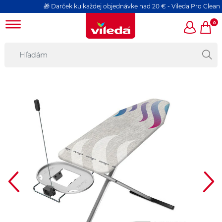
🎁 Darček ku každej objednávke nad 20 € - Vileda Pro Clean hubk
0