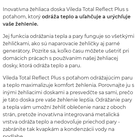
Inovatívna žehliaca doska Vileda Total Reflect Plus s
poťahom, ktorý
odráža teplo a uľahčuje a urýchľuje
vaše žehlenie.
Jej funkcia odrážania tepla a pary funguje so všetkými
žehličkami, ako sú naparovacie žehličky aj parné
generátory. Pozrite sa, koľko času môžete ušetriť pri
domácich prácach s používaním našej žehliacej
dosky, ktorá odráža teplo a paru.
Vileda Total Reflect Plus s poťahom odrážajúcim paru
a teplo maximalizuje komfort žehlenia. Porovnajte ju s
inými žehliacimi doskami a presvedčte sa sami, prečo
je táto doska pre vaše žehlenie lepšia. Odrážanie pary
a tepla vám umožní žehliť oblečenie naraz z oboch
strán, pretože inovatívna integrovaná metalická
vrstva odráža teplo a nedovoľuje priechod pary -
zabránite tak kvapkám a kondenzácii vody na
podlahe.